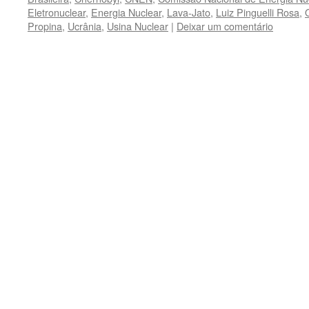
Eletronuclear
,
Energia Nuclear
,
Lava-Jato
,
Luiz Pinguelli Rosa
,
Propina
,
Ucrânia
,
Usina Nuclear
|
Deixar um comentário