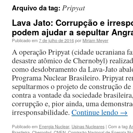
Pripyat
Arquivo da tag:
Lava Jato: Corrupção e irresp
podem ajudar a sepultar Angr
Publicado em
7 de julho de 2016
por
Miriam Meyer
A operação Pripyat (cidade ucraniana fa
desastre atômico de Chernobyl) realizad
como desdobramento da Lava-Jato abal
Programa Nuclear Brasileiro. Pripyat re
sepultarmos o projeto de construção de 
contra a vontade da sociedade brasileira
corrupção e, pior ainda, uma demonstra
irresponsabilidade.
Continue lendo
→
Publicado em
Energia Nuclear
,
Usinas Nucleares
|
Com a tag
A
Brasileira
,
Chernobyl
,
CNEN
,
Comissão Nacional de Energia Nu