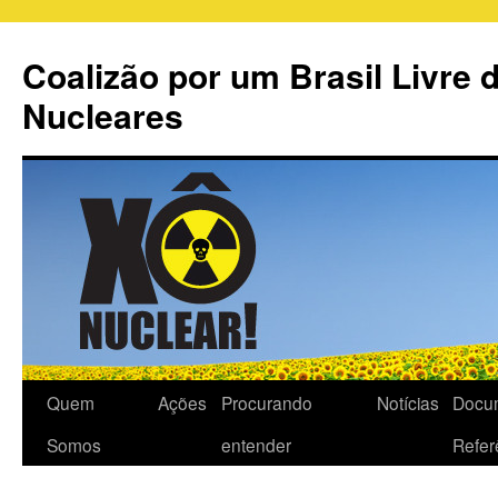
Coalizão por um Brasil Livre 
Nucleares
Quem
Ações
Procurando
Notícias
Docu
Somos
entender
Refer