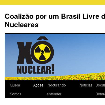
Coalizão por um Brasil Livre 
Nucleares
Quem
Ações
Procurando
Notícias
Docu
Somos
entender
Refer