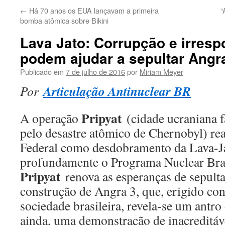
←
Há 70 anos os EUA lançavam a primeira
“
bomba atômica sobre Bikini
Lava Jato: Corrupção e irresp
podem ajudar a sepultar Angr
Publicado em
7 de julho de 2016
por
Miriam Meyer
Articulação Antinuclear BR
Por
Pripyat
A operação
(cidade ucraniana 
pelo desastre atômico de Chernobyl) rea
Federal como desdobramento da Lava-J
profundamente o Programa Nuclear Bras
Pripyat
renova as esperanças de sepult
construção de Angra 3, que, erigido con
sociedade brasileira, revela-se um antro
ainda, uma demonstração de inacreditáve