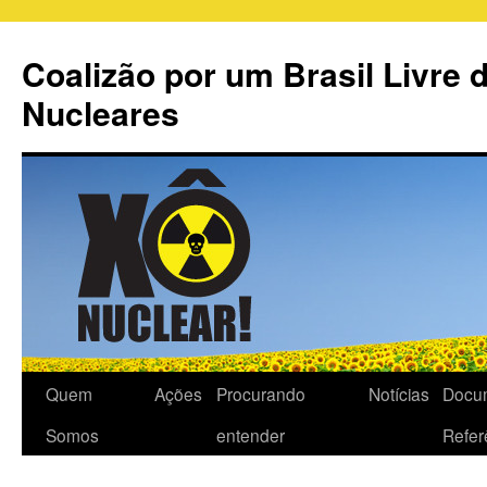
Coalizão por um Brasil Livre 
Nucleares
Quem
Ações
Procurando
Notícias
Docu
Somos
entender
Refer