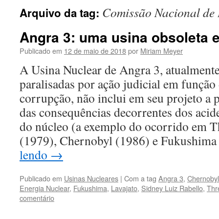
Comissão Nacional de 
Arquivo da tag:
Angra 3: uma usina obsoleta 
Publicado em
12 de maio de 2018
por
Miriam Meyer
A Usina Nuclear de Angra 3, atualment
paralisadas por ação judicial em função
corrupção, não inclui em seu projeto a
das consequências decorrentes dos acide
do núcleo (a exemplo do ocorrido em T
(1979), Chernobyl (1986) e Fukushima
lendo
→
Publicado em
Usinas Nucleares
|
Com a tag
Angra 3
,
Chernobyl
Energia Nuclear
,
Fukushima
,
Lavajato
,
Sidney Luiz Rabello
,
Thr
comentário