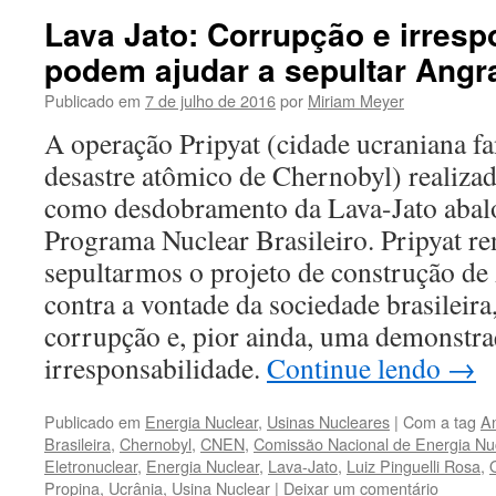
Lava Jato: Corrupção e irresp
podem ajudar a sepultar Angr
Publicado em
7 de julho de 2016
por
Miriam Meyer
A operação Pripyat (cidade ucraniana fa
desastre atômico de Chernobyl) realizad
como desdobramento da Lava-Jato abal
Programa Nuclear Brasileiro. Pripyat re
sepultarmos o projeto de construção de 
contra a vontade da sociedade brasileira
corrupção e, pior ainda, uma demonstra
irresponsabilidade.
Continue lendo
→
Publicado em
Energia Nuclear
,
Usinas Nucleares
|
Com a tag
A
Brasileira
,
Chernobyl
,
CNEN
,
Comissão Nacional de Energia Nu
Eletronuclear
,
Energia Nuclear
,
Lava-Jato
,
Luiz Pinguelli Rosa
,
Propina
,
Ucrânia
,
Usina Nuclear
|
Deixar um comentário