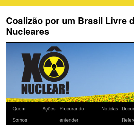
Coalizão por um Brasil Livre 
Nucleares
Quem
Ações
Procurando
Notícias
Docu
Somos
entender
Refer