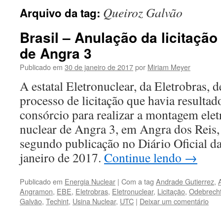
Queiroz Galvão
Arquivo da tag:
Brasil – Anulação da licitação
de Angra 3
Publicado em
30 de janeiro de 2017
por
Miriam Meyer
A estatal Eletronuclear, da Eletrobras, 
processo de licitação que havia resulta
consórcio para realizar a montagem ele
nuclear de Angra 3, em Angra dos Reis, 
segundo publicação no Diário Oficial d
janeiro de 2017.
Continue lendo
→
Publicado em
Energia Nuclear
|
Com a tag
Andrade Gutierrez
,
Angramon
,
EBE
,
Eletrobras
,
Eletronuclear
,
Licitação
,
Odebrech
Galvão
,
Techint
,
Usina Nuclear
,
UTC
|
Deixar um comentário