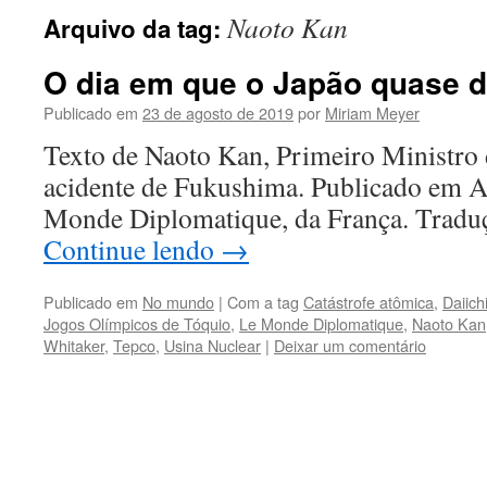
Naoto Kan
Arquivo da tag:
O dia em que o Japão quase 
Publicado em
23 de agosto de 2019
por
Miriam Meyer
Texto de Naoto Kan, Primeiro Ministro
acidente de Fukushima. Publicado em A
Monde Diplomatique, da França. Traduç
Continue lendo
→
Publicado em
No mundo
|
Com a tag
Catástrofe atômica
,
Daiich
Jogos Olímpicos de Tóquio
,
Le Monde Diplomatique
,
Naoto Kan
Whitaker
,
Tepco
,
Usina Nuclear
|
Deixar um comentário