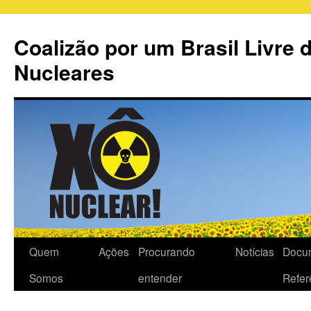
Coalizão por um Brasil Livre 
Nucleares
Quem
Ações
Procurando
Notícias
Docu
Somos
entender
Refer