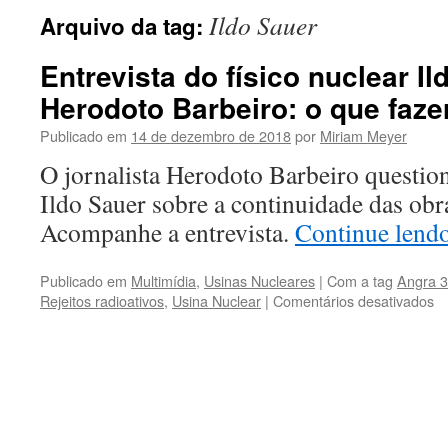
Ildo Sauer
Arquivo da tag:
Entrevista do físico nuclear Il
Herodoto Barbeiro: o que faz
Publicado em
14 de dezembro de 2018
por
Miriam Meyer
O jornalista Herodoto Barbeiro question
Ildo Sauer sobre a continuidade das obr
Acompanhe a entrevista.
Continue lend
Publicado em
Multimídia
,
Usinas Nucleares
|
Com a tag
Angra 3
Rejeitos radioativos
,
Usina Nuclear
|
Comentários desativados