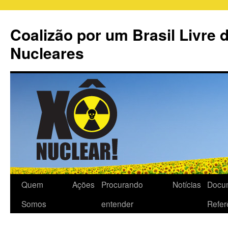
Coalizão por um Brasil Livre 
Nucleares
Quem
Ações
Procurando
Notícias
Docu
Somos
entender
Refer