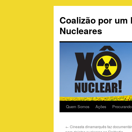
Coalizão por um 
Nucleares
Quem Somos
Ações
Procurando
←
Cineasta dinamarquês faz documentári
para dejetos nucleares na Finlândia