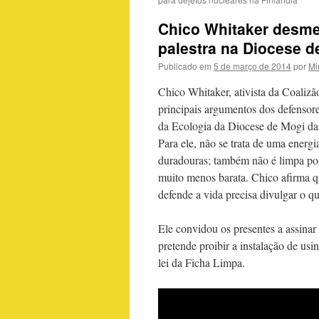
Chico Whitaker desme
palestra na Diocese d
Publicado em
5 de março de 2014
por
Mi
Chico Whitaker, ativista da Coalizã
principais argumentos dos defensore
da Ecologia da Diocese de Mogi das
Para ele, não se trata de uma energ
duradouras; também não é limpa por
muito menos barata. Chico afirma q
defende a vida precisa divulgar o q
Ele convidou os presentes a assinar 
pretende proibir a instalação de us
lei da Ficha Limpa.