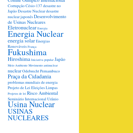
Corrupção
Césio-137
desastre no
Japão
Desastre Nuclear
desastre
Desenvolvimento
nuclear japonês
de Usinas Nucleares
Eletronuclear
Energia
Energia Nuclear
energia solar
Energias
Renováveis
França
Fukushima
Hiroshima
Japão
Iniciativa popular
Meio Ambiente
Movimento antinuclear
nuclear
Odebrecht
Pernambuco
Praça da Cidadania
problemas mundiais de energia
Projeto de Lei Eleições Limpas
Risco Ambiental
Projetos de lei
Seminário Internacional
Urânio
Usina Nuclear
USINAS
NUCLEARES