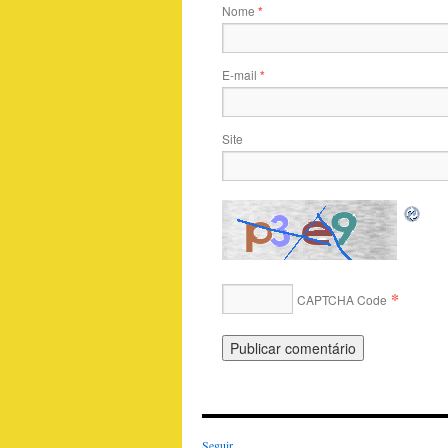
Nome
*
E-mail
*
Site
*
CAPTCHA Code
Seguir