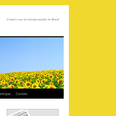
Contra o uso de energia nuclear no Brasil
ticipar
Contato