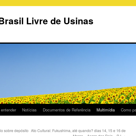
Brasil Livre de Usinas
 entender
Notícias
Documentos de Referência
Multimídia
Como par
o sobre depósito
Ato Cultural: Fukushima, até quando? dias 14, 15 e 16 de
Março – Angra dos Reis – RJ‏
→