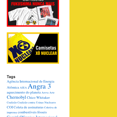
Tags
Agência Internacional de Energia
Angra 3
Atômica
AIEA
aquecimento do planeta
Areva
Arte
Chernobyl
Chico Whitaker
Coalizão
Coalizão contra Usinas Nucleares
COI
Coleta de assinaturas
Coletiva de
combustíveis fósseis
imprensa
Comitê Olímpico Internacional